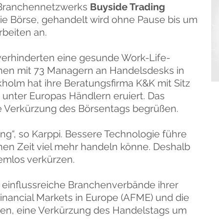
 Branchennetzwerks
Buyside Trading
die Börse, gehandelt wird ohne Pause bis um
rbeiten an.
verhinderten eine gesunde Work-Life-
chen mit 73 Managern an Handelsdesks in
kholm hat ihre Beratungsfirma K&K mit Sitz
 unter Europas Händlern eruiert. Das
e Verkürzung des Börsentags begrüßen.
ang“, so Karppi. Bessere Technologie führe
hen Zeit viel mehr handeln könne. Deshalb
emlos verkürzen.
einflussreiche Branchenverbände ihrer
Financial Markets in Europe (AFME) und die
rten, eine Verkürzung des Handelstags um