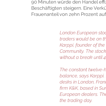
90 Minuten würde den Handel eff
Beschäftigten steigern. Eine Ver
Frauenanteil von zehn Prozent auf
London European stock
traders would be on th
Karppi, founder of th
Community. The stock
without a break until 4
The constant twelve-h
balance, says Karppi. 
desks in London, Frank
firm K&K, based in S
European dealers. The
the trading day.