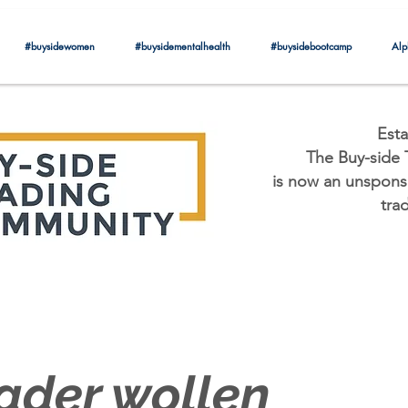
#buysidewomen
#buysidementalhealth
#buysidebootcamp
Alp
Esta
The Buy-side
is now an unsponsor
tra
ader wollen