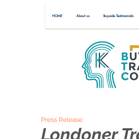
HOME
About us
Buy-side Testimonials
Press Release
Londoner Tr