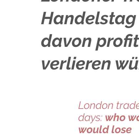
Handelstag 
davon profi
verlieren w
London trade
days:
who wo
would lose